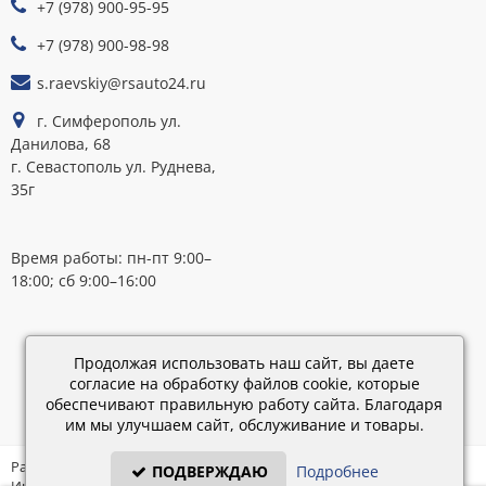
+7 (978) 900-95-95
К
ОПЛАТЕ
+7 (978) 900-98-98
s.raevskiy@rsauto24.ru
г. Симферополь ул.
Данилова, 68
г. Севастополь ул. Руднева,
35г
Время работы: пн-пт 9:00–
18:00; сб 9:00–16:00
Каталог
обновлен:
Продолжая использовать наш сайт, вы даете
28.02.2019
согласие на обработку файлов cookie, которые
15:45
обеспечивают правильную работу сайта. Благодаря
им мы улучшаем сайт, обслуживание и товары.
Разработка: «IT - Консультант» ©
ПОДВЕРЖДАЮ
Подробнее
Интернет-магазин на платформе «Электронный заказ» ©