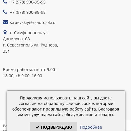
+7 (978) 900-95-95
К
ОПЛАТЕ
+7 (978) 900-98-98
s.raevskiy@rsauto24.ru
г. Симферополь ул.
Данилова, 68
г. Севастополь ул. Руднева,
35г
Время работы: пн-пт 9:00–
18:00; сб 9:00–16:00
Каталог
обновлен:
Продолжая использовать наш сайт, вы даете
28.02.2019
согласие на обработку файлов cookie, которые
15:45
обеспечивают правильную работу сайта. Благодаря
им мы улучшаем сайт, обслуживание и товары.
Разработка: «IT - Консультант» ©
ПОДВЕРЖДАЮ
Подробнее
Интернет-магазин на платформе «Электронный заказ» ©