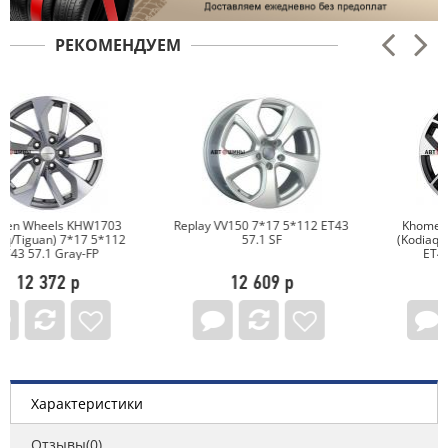
РЕКОМЕНДУЕМ
Replay VV150 7*17 5*112 ET43
Khomen Wheels KHW1703
57.1 SF
(Kodiaq/Tiguan) 7*17 5*112
ET43 57.1 Black-FP
12 609 р
12 372 р
Характеристики
Отзывы(0)