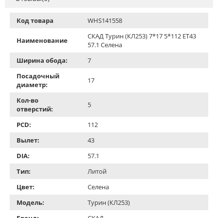
Код товара
WHS141558
СКАД Турин (КЛ253) 7*17 5*112 ET43
Наименование
57.1 Селена
Ширина обода:
7
Посадочный
17
диаметр:
Кол-во
5
отверстий:
PCD:
112
Вылет:
43
DIA:
57.1
Тип:
Литой
Цвет:
Селена
Модель:
Турин (КЛ253)
Бренд:
СКАД