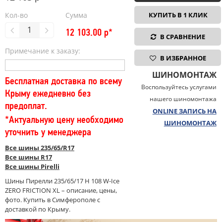
Кол-во
Сумма
КУПИТЬ В 1 КЛИК
12 103.00
р*
В СРАВНЕНИЕ
Примечание к заказу:
В ИЗБРАННОЕ
ШИНОМОНТАЖ
Бесплатная доставка по всему
Воспользуйтесь услугами
Крыму ежедневно без
нашего шиномонтажа
предоплат.
ONLINE ЗАПИСЬ НА
*Актуальную цену необходимо
ШИНОМОНТАЖ
уточнить у менеджера
Все шины 235/65/R17
Все шины R17
Все шины Pirelli
Шины Пирелли 235/65/17 H 108 W-Ice
ZERO FRICTION XL – описание, цены,
фото. Купить в Симферополе с
доставкой по Крыму.