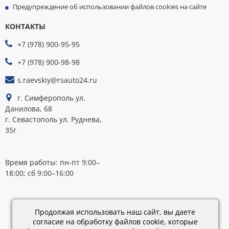
Предупреждение об использовании файлов cookies на сайте
КОНТАКТЫ
МЫ
ПРИНИМАЕМ
+7 (978) 900-95-95
К
ОПЛАТЕ
+7 (978) 900-98-98
s.raevskiy@rsauto24.ru
г. Симферополь ул.
Данилова, 68
г. Севастополь ул. Руднева,
35г
Время работы: пн-пт 9:00–
18:00; сб 9:00–16:00
Каталог
обновлен:
Продолжая использовать наш сайт, вы даете
28.02.2019
согласие на обработку файлов cookie, которые
15:45