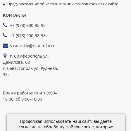
Предупреждение об использовании файлов cookies на сайте
КОНТАКТЫ
МЫ
ПРИНИМАЕМ
+7 (978) 900-95-95
К
ОПЛАТЕ
+7 (978) 900-98-98
s.raevskiy@rsauto24.ru
г. Симферополь ул.
Данилова, 68
г. Севастополь ул. Руднева,
35г
Время работы: пн-пт 9:00–
18:00; сб 9:00–16:00
Каталог
обновлен:
Продолжая использовать наш сайт, вы даете
28.02.2019
согласие на обработку файлов cookie, которые
15:45