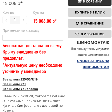
В КОРЗИНУ
15 006 р*
Кол-во
Сумма
КУПИТЬ В 1 КЛИК
15 006.00
р*
В СРАВНЕНИЕ
Примечание к заказу:
В ИЗБРАННОЕ
ШИНОМОНТАЖ
Бесплатная доставка по всему
Воспользуйтесь услугами
Крыму ежедневно без
нашего шиномонтажа
предоплат.
ONLINE ЗАПИСЬ НА
*Актуальную цену необходимо
ШИНОМОНТАЖ
уточнить у менеджера
Все шины 225/55/R19
Все шины R19
Все шины Yokohama
Шины 225/55/19 99Q Yokohama iceGuard
Studless G075 – описание, цены, фото.
Купить в Симферополе с доставкой по
Крыму.