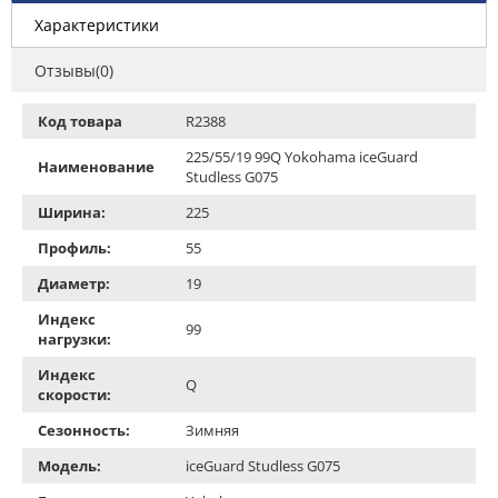
Характеристики
Отзывы(0)
Код товара
R2388
225/55/19 99Q Yokohama iceGuard
Наименование
Studless G075
Ширина:
225
Профиль:
55
Диаметр:
19
Индекс
99
нагрузки:
Индекс
Q
скорости:
Сезонность:
Зимняя
Модель:
iceGuard Studless G075