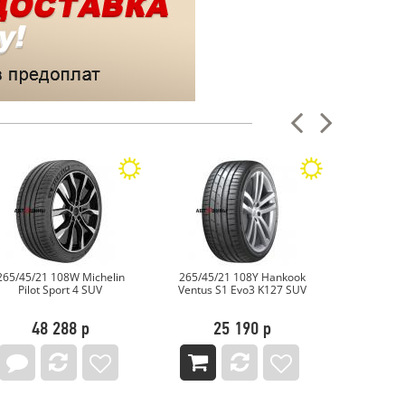
ichelin
265/45/21 108Y Hankook
265/45/21 108W Ikon
SUV
Ventus S1 Evo3 K127 SUV
Autograph Ultra 2 SUV
25 190 р
20 605 р