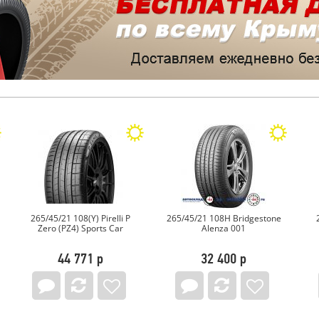
108(Y) Pirelli P
265/45/21 108H Bridgestone
265/45/21 108W M
4) Sports Car
Alenza 001
Pilot Sport 4 
 771 р
32 400 р
48 288 р