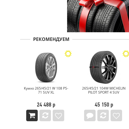
РЕКОМЕНДУЕМ
мхо 265/45/21 W 108 PS-
265/45/21 104W MICHELIN
265/45/21 
71 SUV XL
PILOT SPORT 4 SUV
Zero (PZ
24 488 р
45 150 р
44