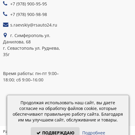
+7 (978) 900-95-95
К
ОПЛАТЕ
+7 (978) 900-98-98
s.raevskiy@rsauto24.ru
г. Симферополь ул.
Данилова, 68
г. Севастополь ул. Руднева,
35г
Время работы: пн-пт 9:00–
18:00; сб 9:00–16:00
Каталог
обновлен:
Продолжая использовать наш сайт, вы даете
28.02.2019
согласие на обработку файлов cookie, которые
15:45
обеспечивают правильную работу сайта. Благодаря
им мы улучшаем сайт, обслуживание и товары.
Разработка: «IT - Консультант» ©
ПОДВЕРЖДАЮ
Подробнее