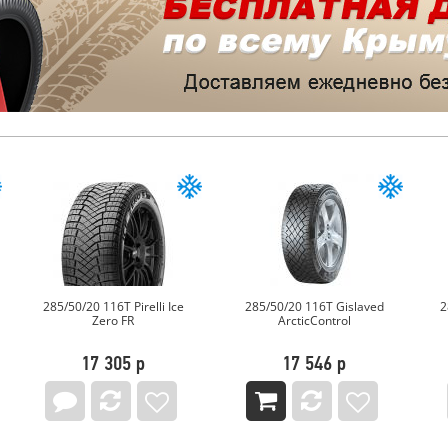
285/50/20 116T Pirelli Ice
285/50/20 116T Gislaved
2
Zero FR
ArcticControl
17 305 р
17 546 р