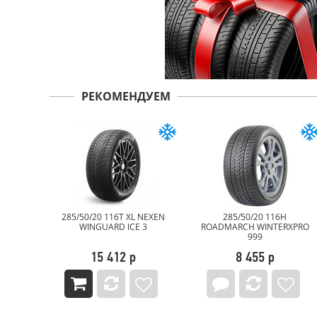
РЕКОМЕНДУЕМ
y Win-
285/50/20 116T XL NEXEN
285/50/20 116H
WINGUARD ICE 3
ROADMARCH WINTERXPRO
999
15 412 р
8 455 р