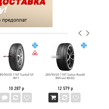
85/50/20 116T Sunfull SF-
285/50/20 116T Sailun RoadX
285/50
W11
RXFrost WU02
Autogr
10 287 р
12 579 р
1