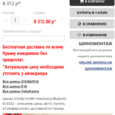
В КОРЗИНУ
8 312 р*
Кол-во
Сумма
КУПИТЬ В 1 КЛИК
8 312.00
р*
В СРАВНЕНИЕ
Примечание к заказу:
В ИЗБРАННОЕ
ШИНОМОНТАЖ
Бесплатная доставка по всему
Воспользуйтесь услугами
Крыму ежедневно без
нашего шиномонтажа
предоплат.
ONLINE ЗАПИСЬ НА
*Актуальную цену необходимо
ШИНОМОНТАЖ
уточнить у менеджера
Все шины 215/60/R16
Все шины R16
Все шины Yokohama
Шины 215/60/16 99V Yokohama BluEarth-
Es ES32 – описание, цены, фото. Купить
в Симферополе с доставкой по Крыму.