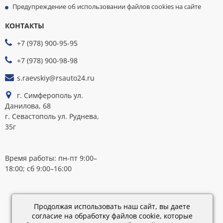
Предупреждение об использовании файлов cookies на сайте
КОНТАКТЫ
МЫ
ПРИНИМАЕМ
+7 (978) 900-95-95
К
ОПЛАТЕ
+7 (978) 900-98-98
s.raevskiy@rsauto24.ru
г. Симферополь ул.
Данилова, 68
г. Севастополь ул. Руднева,
35г
Время работы: пн-пт 9:00–
18:00; сб 9:00–16:00
Каталог
обновлен:
Продолжая использовать наш сайт, вы даете
28.02.2019
согласие на обработку файлов cookie, которые
15:45