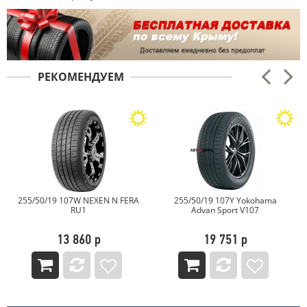
РЕКОМЕНДУЕМ
 107W NEXEN N FERA
255/50/19 107Y Yokohama
255/50/19 1
RU1
Advan Sport V107
H
13 860 р
19 751 р
6 