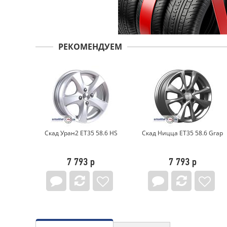
РЕКОМЕНДУЕМ
8.6 HS
Скад Ницца ET35 58.6 Grap
Скад Эко ET35 58.6 BFP
7 793 р
10 369 р