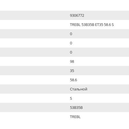
9306772
TREBL 53B35B ET35 58.6 S
0
0
0
98
35
58.6
Стальной
S
53B35B
TREBL