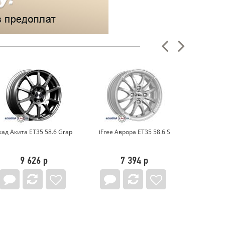
iFree Аврора ET35 58.6 S
Megami MGM-1 ET35 58.6
Скад Ура
BFP
7 394 р
8 263 р