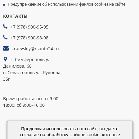
Предупреждение об использовании файлов cookies на сайте
КОНТАКТЫ
МЫ
ПРИНИМАЕМ
+7 (978) 900-95-95
К
ОПЛАТЕ
+7 (978) 900-98-98
s.raevskiy@rsauto24.ru
г. Симферополь ул.
Данилова, 68
г. Севастополь ул. Руднева,
35г
Время работы: пн-пт 9:00–
18:00; сб 9:00–16:00
Каталог
обновлен:
Продолжая использовать наш сайт, вы даете
28.02.2019
согласие на обработку файлов cookie, которые
15:45