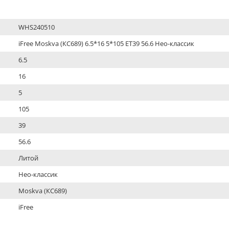
WHS240510
iFree Moskva (КС689) 6.5*16 5*105 ET39 56.6 Нео-классик
6.5
16
5
105
39
56.6
Литой
Нео-классик
Moskva (КС689)
iFree