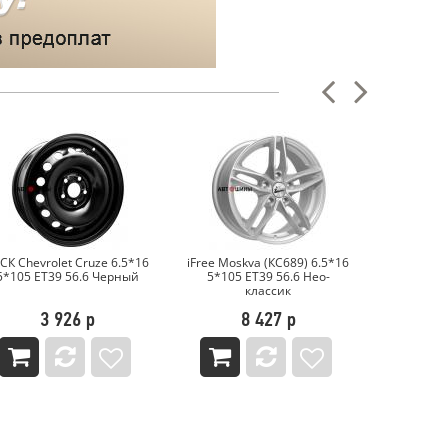
ree Moskva (КС689) 6.5*16
КиК Палермо-оригинал
ТЗСК Chev
5*105 ET39 56.6 Нео-
(КС607) 6.5*16 5*105 ET39
Astra 6.5*
классик
56.6 Кварц
8 427 р
11 091 р