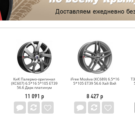
iFree Moskva (КС689) 6.5*16
ТЗСК Chevrolet Cruze 6.5*16
iF
5*105 ET39 56.6 Хай Вэй
5*105 ET39 56.6 Черный
8 427 р
3 926 р