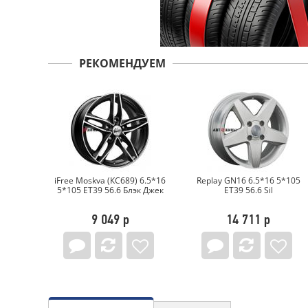
РЕКОМЕНДУЕМ
 6.5*16
Replay GN16 6.5*16 5*105
КиК Палермо-оригинал
к Джек
ET39 56.6 Sil
(КС607) 6.5*16 5*105 ET39
56.6 Дарк платинум
14 711 р
11 091 р