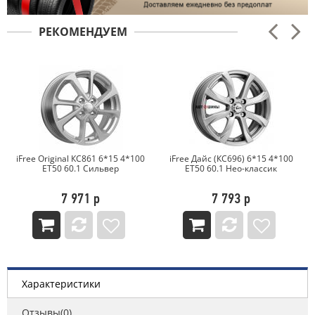
РЕКОМЕНДУЕМ
4*100
iFree Дайс (КС696) 6*15 4*100
Khomen Wheels KHW1501
ET50 60.1 Нео-классик
(Vesta) 6*15 4*100 ET50 60.1
Black-FP
7 793 р
8 710 р
Характеристики
Отзывы(0)