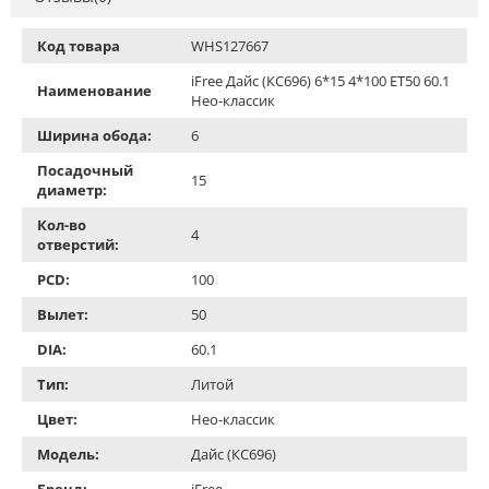
Код товара
WHS127667
iFree Дайс (КС696) 6*15 4*100 ET50 60.1
Наименование
Нео-классик
Ширина обода:
6
Посадочный
15
диаметр:
Кол-во
4
отверстий:
PCD:
100
Вылет:
50
DIA:
60.1
Тип:
Литой
Цвет:
Нео-классик
Модель:
Дайс (КС696)
Бренд:
iFree