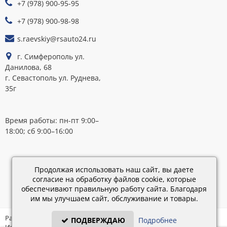
+7 (978) 900-95-95
К
ОПЛАТЕ
+7 (978) 900-98-98
s.raevskiy@rsauto24.ru
г. Симферополь ул.
Данилова, 68
г. Севастополь ул. Руднева,
35г
Время работы: пн-пт 9:00–
18:00; сб 9:00–16:00
Каталог
обновлен:
Продолжая использовать наш сайт, вы даете
28.02.2019
согласие на обработку файлов cookie, которые
15:45
обеспечивают правильную работу сайта. Благодаря
им мы улучшаем сайт, обслуживание и товары.
Разработка: «IT - Консультант» ©
ПОДВЕРЖДАЮ
Подробнее
Интернет-магазин на платформе «Электронный заказ» ©