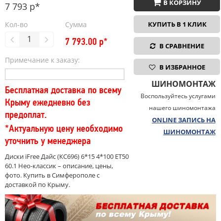
В КОРЗИНУ
7 793 р*
Кол-во
Сумма
КУПИТЬ В 1 КЛИК
7 793.00
р*
В СРАВНЕНИЕ
Примечание к заказу:
В ИЗБРАННОЕ
ШИНОМОНТАЖ
Бесплатная доставка по всему
Воспользуйтесь услугами
Крыму ежедневно без
нашего шиномонтажа
предоплат.
ONLINE ЗАПИСЬ НА
*Актуальную цену необходимо
ШИНОМОНТАЖ
уточнить у менеджера
Диски iFree Дайс (КС696) 6*15 4*100 ET50
60.1 Нео-классик – описание, цены,
фото. Купить в Симферополе с
доставкой по Крыму.