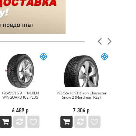
195/55/16 91T NEXEN
195/55/16 91R Ikon Character
195/55/16
WINGUARD ICE PLUS
Snow 2 (Nordman RS2)
6 489 р
7 306 р