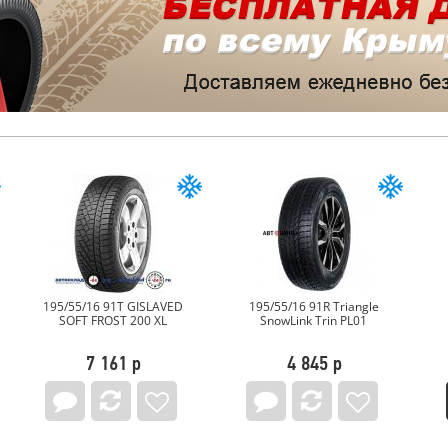
195/55/16 91T GISLAVED
195/55/16 91R Triangle
SOFT FROST 200 XL
SnowLink Trin PL01
7 161 р
4 845 р