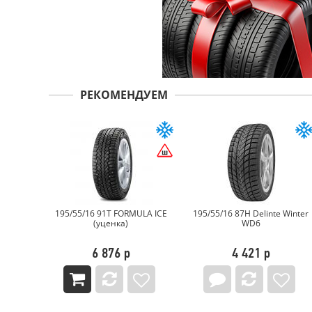
РЕКОМЕНДУЕМ
diant
195/55/16 91T FORMULA ICE
195/55/16 87H Delinte Winter
W-3
(уценка)
WD6
6 876 р
4 421 р