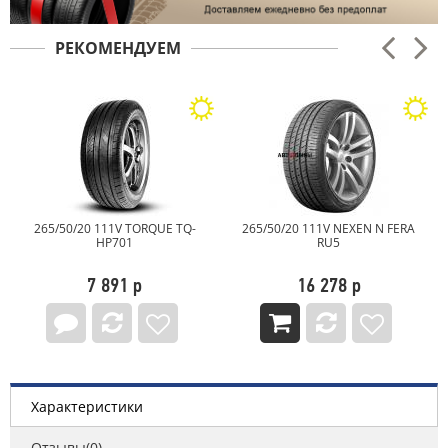
РЕКОМЕНДУЕМ
 TQ-
265/50/20 111V NEXEN N FERA
265/50/20 111W Continenta
RU5
PremiumContact 7
16 278 р
43 218 р
Характеристики
Отзывы(0)