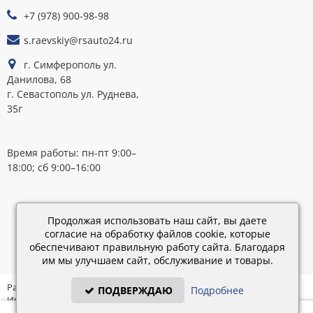
ОПЛАТЕ
+7 (978) 900-98-98
s.raevskiy@rsauto24.ru
г. Симферополь ул.
Данилова, 68
г. Севастополь ул. Руднева,
35г
Время работы: пн-пт 9:00–
18:00; сб 9:00–16:00
Каталог
обновлен:
Продолжая использовать наш сайт, вы даете
28.02.2019
согласие на обработку файлов cookie, которые
15:45
обеспечивают правильную работу сайта. Благодаря
им мы улучшаем сайт, обслуживание и товары.
Разработка: «IT - Консультант» ©
ПОДВЕРЖДАЮ
Подробнее
Интернет-магазин на платформе «Электронный заказ» ©