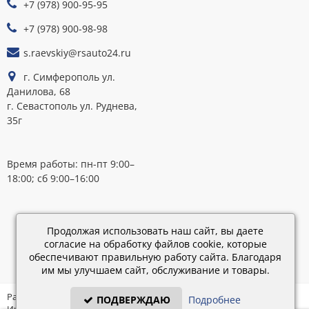
+7 (978) 900-95-95
К
ОПЛАТЕ
+7 (978) 900-98-98
s.raevskiy@rsauto24.ru
г. Симферополь ул.
Данилова, 68
г. Севастополь ул. Руднева,
35г
Время работы: пн-пт 9:00–
18:00; сб 9:00–16:00
Каталог
обновлен:
Продолжая использовать наш сайт, вы даете
28.02.2019
согласие на обработку файлов cookie, которые
15:45
обеспечивают правильную работу сайта. Благодаря
им мы улучшаем сайт, обслуживание и товары.
Разработка: «IT - Консультант» ©
ПОДВЕРЖДАЮ
Подробнее
Интернет-магазин на платформе «Электронный заказ» ©