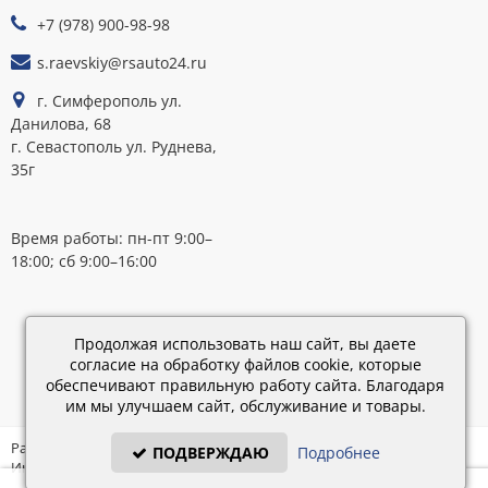
ОПЛАТЕ
+7 (978) 900-98-98
s.raevskiy@rsauto24.ru
г. Симферополь ул.
Данилова, 68
г. Севастополь ул. Руднева,
35г
Время работы: пн-пт 9:00–
18:00; сб 9:00–16:00
Каталог
обновлен:
Продолжая использовать наш сайт, вы даете
28.02.2019
согласие на обработку файлов cookie, которые
15:45
обеспечивают правильную работу сайта. Благодаря
им мы улучшаем сайт, обслуживание и товары.
Разработка: «IT - Консультант» ©
ПОДВЕРЖДАЮ
Подробнее
Интернет-магазин на платформе «Электронный заказ» ©