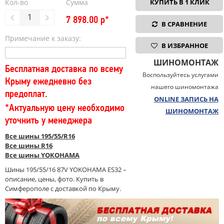
Кол-во
Сумма
КУПИТЬ В 1 КЛИК
7 898.00
р*
В СРАВНЕНИЕ
Примечание к заказу:
В ИЗБРАННОЕ
ШИНОМОНТАЖ
Бесплатная доставка по всему
Воспользуйтесь услугами
Крыму ежедневно без
нашего шиномонтажа
предоплат.
ONLINE ЗАПИСЬ НА
*Актуальную цену необходимо
ШИНОМОНТАЖ
уточнить у менеджера
Все шины 195/55/R16
Все шины R16
Все шины YOKOHAMA
Шины 195/55/16 87V YOKOHAMA ES32 –
описание, цены, фото. Купить в
Симферополе с доставкой по Крыму.