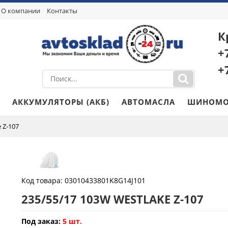
О компании
Контакты
К
+
+
АККУМУЛЯТОРЫ (АКБ)
АВТОМАСЛА
ШИНОМО
 Z-107
Код товара:
03010433801K8G14J101
235/55/17 103W WESTLAKE Z-107
Под заказ:
5 шт.