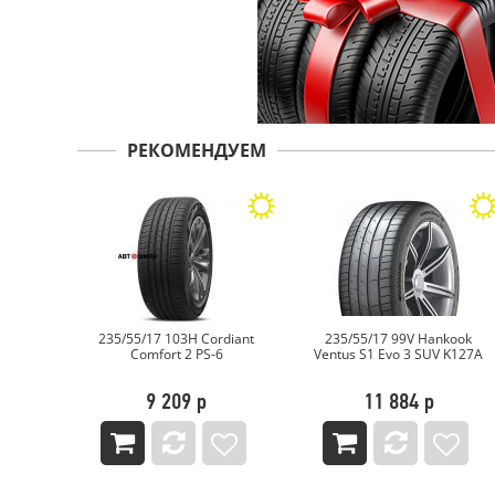
РЕКОМЕНДУЕМ
 N FERA
235/55/17 103H Cordiant
235/55/17 99V Hankook
Comfort 2 PS-6
Ventus S1 Evo 3 SUV K127A
9 209 р
11 884 р