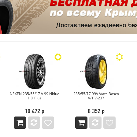
NEXEN 235/55/17 V 99 Nblue
235/55/17 99V Viatti Bosco
HD Plus
A/T V-237
10 472 р
8 352 р