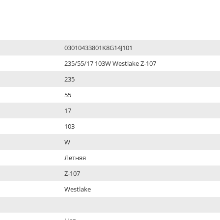
03010433801K8G14J101
235/55/17 103W Westlake Z-107
235
55
17
103
W
Летняя
Z-107
Westlake