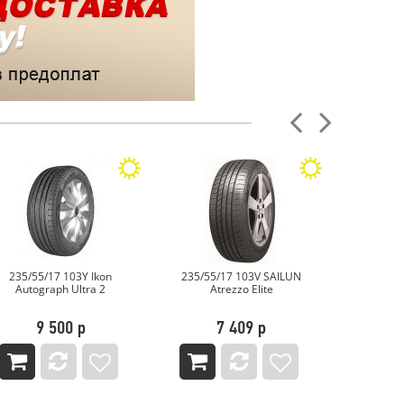
235/55/17 103Y Ikon
235/55/17 103V SAILUN
235/55/
Autograph Ultra 2
Atrezzo Elite
Ventu
9 500 р
7 409 р