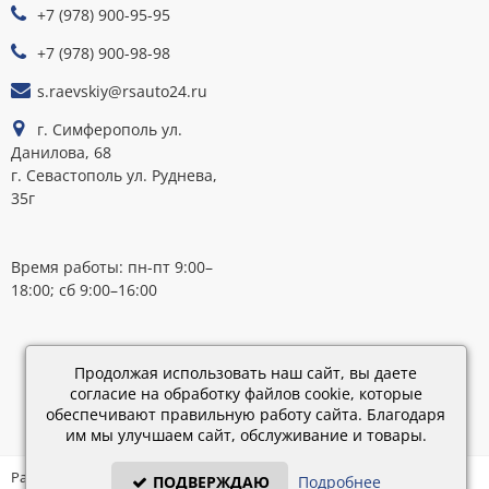
+7 (978) 900-95-95
К
ОПЛАТЕ
+7 (978) 900-98-98
s.raevskiy@rsauto24.ru
г. Симферополь ул.
Данилова, 68
г. Севастополь ул. Руднева,
35г
Время работы: пн-пт 9:00–
18:00; сб 9:00–16:00
Каталог
обновлен:
Продолжая использовать наш сайт, вы даете
28.02.2019
согласие на обработку файлов cookie, которые
15:45
обеспечивают правильную работу сайта. Благодаря
им мы улучшаем сайт, обслуживание и товары.
Разработка: «IT - Консультант» ©
ПОДВЕРЖДАЮ
Подробнее