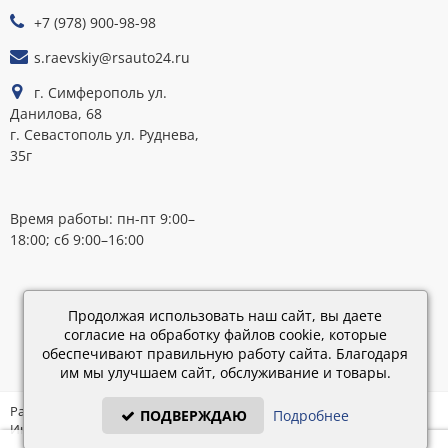
ОПЛАТЕ
+7 (978) 900-98-98
s.raevskiy@rsauto24.ru
г. Симферополь ул.
Данилова, 68
г. Севастополь ул. Руднева,
35г
Время работы: пн-пт 9:00–
18:00; сб 9:00–16:00
Каталог
обновлен:
Продолжая использовать наш сайт, вы даете
28.02.2019
согласие на обработку файлов cookie, которые
15:45
обеспечивают правильную работу сайта. Благодаря
им мы улучшаем сайт, обслуживание и товары.
Разработка: «IT - Консультант» ©
ПОДВЕРЖДАЮ
Подробнее
Интернет-магазин на платформе «Электронный заказ» ©