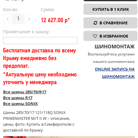
Кол-во
Сумма
КУПИТЬ В 1 КЛИК
12 627.00
р*
В СРАВНЕНИЕ
Примечание к заказу:
В ИЗБРАННОЕ
ШИНОМОНТАЖ
Бесплатная доставка по всему
Воспользуйтесь услугами
Крыму ежедневно без
нашего шиномонтажа
предоплат.
ONLINE ЗАПИСЬ НА
*Актуальную цену необходимо
ШИНОМОНТАЖ
уточнить у менеджера
Все шины 285/70/R17
Все шины R17
Все шины SONIX
Шины 285/70/17 121/118Q SONIX
PRIMEMASTER M/T II W – описание,
цены, фото. Купить в Симферополе с
доставкой по Крыму.