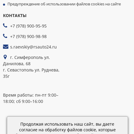
Предупреждение об использовании файлов cookies на сайте
КОНТАКТЫ
МЫ
ПРИНИМАЕМ
+7 (978) 900-95-95
К
ОПЛАТЕ
+7 (978) 900-98-98
s.raevskiy@rsauto24.ru
г. Симферополь ул.
Данилова, 68
г. Севастополь ул. Руднева,
35г
Время работы: пн-пт 9:00–
18:00; сб 9:00–16:00
Каталог
обновлен:
Продолжая использовать наш сайт, вы даете
28.02.2019
согласие на обработку файлов cookie, которые
15:45