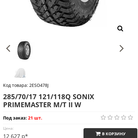
Код товара:
2ESO478J
285/70/17 121/118Q SONIX
PRIMEMASTER M/T II W
Под заказ:
21 шт.
Цена:
В КОРЗИНУ
12 627 р*