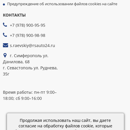
Предупреждение об использовании файлов cookies на сайте
КОНТАКТЫ
МЫ
ПРИНИМАЕМ
+7 (978) 900-95-95
К
ОПЛАТЕ
+7 (978) 900-98-98
s.raevskiy@rsauto24.ru
г. Симферополь ул.
Данилова, 68
г. Севастополь ул. Руднева,
35г
Время работы: пн-пт 9:00–
18:00; сб 9:00–16:00
Каталог
обновлен:
Продолжая использовать наш сайт, вы даете
28.02.2019
согласие на обработку файлов cookie, которые
15:45