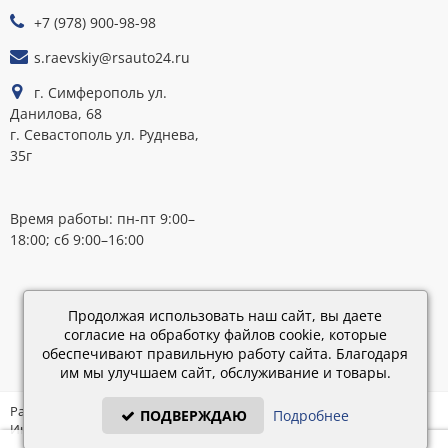
ОПЛАТЕ
+7 (978) 900-98-98
s.raevskiy@rsauto24.ru
г. Симферополь ул.
Данилова, 68
г. Севастополь ул. Руднева,
35г
Время работы: пн-пт 9:00–
18:00; сб 9:00–16:00
Каталог
обновлен:
Продолжая использовать наш сайт, вы даете
28.02.2019
согласие на обработку файлов cookie, которые
15:45
обеспечивают правильную работу сайта. Благодаря
им мы улучшаем сайт, обслуживание и товары.
Разработка: «IT - Консультант» ©
ПОДВЕРЖДАЮ
Подробнее
Интернет-магазин на платформе «Электронный заказ» ©