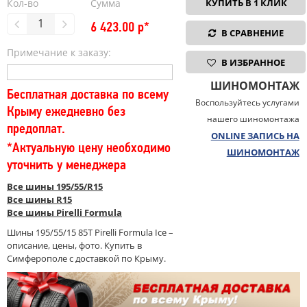
Кол-во
Сумма
КУПИТЬ В 1 КЛИК
6 423.00
р*
В СРАВНЕНИЕ
Примечание к заказу:
В ИЗБРАННОЕ
ШИНОМОНТАЖ
Бесплатная доставка по всему
Воспользуйтесь услугами
Крыму ежедневно без
нашего шиномонтажа
предоплат.
ONLINE ЗАПИСЬ НА
*Актуальную цену необходимо
ШИНОМОНТАЖ
уточнить у менеджера
Все шины 195/55/R15
Все шины R15
Все шины Pirelli Formula
Шины 195/55/15 85T Pirelli Formula Ice –
описание, цены, фото. Купить в
Симферополе с доставкой по Крыму.