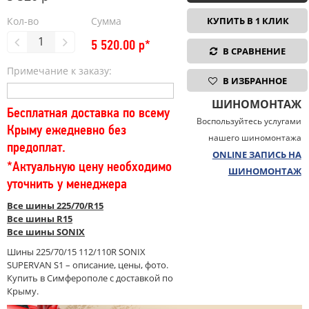
Кол-во
Сумма
КУПИТЬ В 1 КЛИК
5 520.00
р*
В СРАВНЕНИЕ
Примечание к заказу:
В ИЗБРАННОЕ
ШИНОМОНТАЖ
Бесплатная доставка по всему
Воспользуйтесь услугами
Крыму ежедневно без
нашего шиномонтажа
предоплат.
ONLINE ЗАПИСЬ НА
*Актуальную цену необходимо
ШИНОМОНТАЖ
уточнить у менеджера
Все шины 225/70/R15
Все шины R15
Все шины SONIX
Шины 225/70/15 112/110R SONIX
SUPERVAN S1 – описание, цены, фото.
Купить в Симферополе с доставкой по
Крыму.