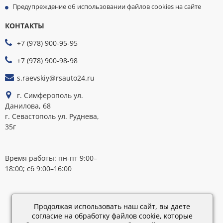
Предупреждение об использовании файлов cookies на сайте
КОНТАКТЫ
МЫ
ПРИНИМАЕМ
+7 (978) 900-95-95
К
ОПЛАТЕ
+7 (978) 900-98-98
s.raevskiy@rsauto24.ru
г. Симферополь ул.
Данилова, 68
г. Севастополь ул. Руднева,
35г
Время работы: пн-пт 9:00–
18:00; сб 9:00–16:00
Каталог
обновлен:
Продолжая использовать наш сайт, вы даете
28.02.2019
согласие на обработку файлов cookie, которые
15:45