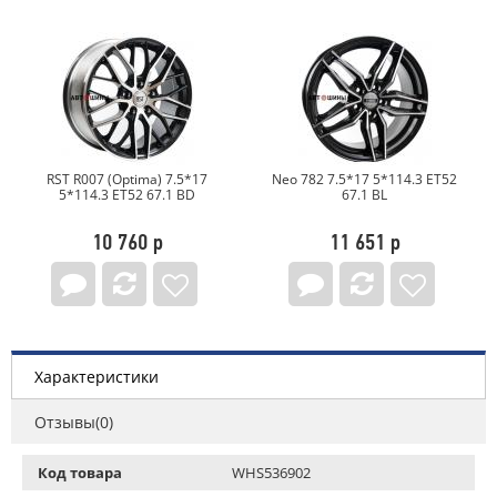
RST R007 (Optima) 7.5*17
Neo 782 7.5*17 5*114.3 ET52
5*114.3 ET52 67.1 BD
67.1 BL
10 760 р
11 651 р
Характеристики
Отзывы(0)
Код товара
WHS536902