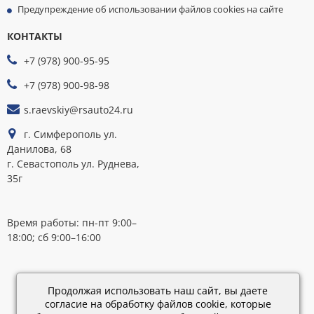
Предупреждение об использовании файлов cookies на сайте
КОНТАКТЫ
МЫ
ПРИНИМАЕМ
+7 (978) 900-95-95
К
ОПЛАТЕ
+7 (978) 900-98-98
s.raevskiy@rsauto24.ru
г. Симферополь ул.
Данилова, 68
г. Севастополь ул. Руднева,
35г
Время работы: пн-пт 9:00–
18:00; сб 9:00–16:00
Каталог
обновлен:
Продолжая использовать наш сайт, вы даете
28.02.2019
согласие на обработку файлов cookie, которые
15:45