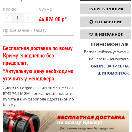
Кол-во
Сумма
КУПИТЬ В 1 КЛИК
44 896.00
р*
В СРАВНЕНИЕ
Примечание к заказу:
В ИЗБРАННОЕ
ШИНОМОНТАЖ
Бесплатная доставка по всему
Воспользуйтесь услугами
Крыму ежедневно без
нашего шиномонтажа
предоплат.
ONLINE ЗАПИСЬ НА
*Актуальную цену необходимо
ШИНОМОНТАЖ
уточнить у менеджера
Диски LS Forged LS FG01 10.5*20 5*120
ET45 74.1 MGM – описание, цены, фото.
Купить в Симферополе с доставкой по
Крыму.