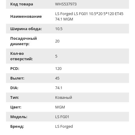
Код товара
WHS537973
LS Forged LS FG01 10.5*20 5*120 ET45
Наименование
74.1 MGM
Ширина обода:
10.5
Посадочный
20
диаметр:
Кол-во
5
отверстий:
PCD:
120
Вылет:
45
DIA:
74.1
Тип:
Кованый
Цвет:
MGM
Модель:
LS FG01
Бренд:
LS Forged