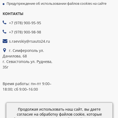
Предупреждение об использовании файлов cookies на сайте
КОНТАКТЫ
МЫ
ПРИНИМАЕМ
+7 (978) 900-95-95
К
ОПЛАТЕ
+7 (978) 900-98-98
s.raevskiy@rsauto24.ru
г. Симферополь ул.
Данилова, 68
г. Севастополь ул. Руднева,
35г
Время работы: пн-пт 9:00–
18:00; сб 9:00–16:00
Каталог
обновлен:
Продолжая использовать наш сайт, вы даете
28.02.2019
согласие на обработку файлов cookie, которые
15:45