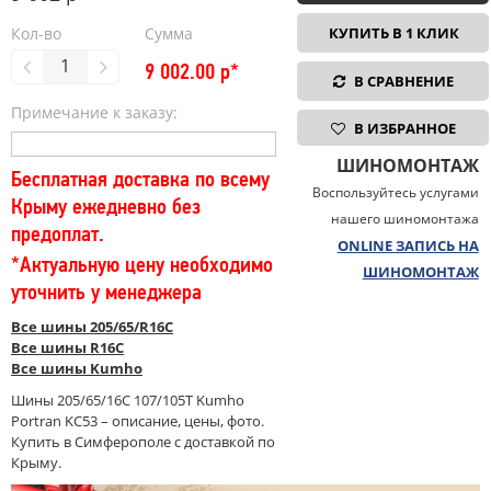
Кол-во
Сумма
КУПИТЬ В 1 КЛИК
9 002.00
р*
В СРАВНЕНИЕ
Примечание к заказу:
В ИЗБРАННОЕ
ШИНОМОНТАЖ
Бесплатная доставка по всему
Воспользуйтесь услугами
Крыму ежедневно без
нашего шиномонтажа
предоплат.
ONLINE ЗАПИСЬ НА
*Актуальную цену необходимо
ШИНОМОНТАЖ
уточнить у менеджера
Все шины 205/65/R16C
Все шины R16C
Все шины Kumho
Шины 205/65/16C 107/105T Kumho
Portran KC53 – описание, цены, фото.
Купить в Симферополе с доставкой по
Крыму.