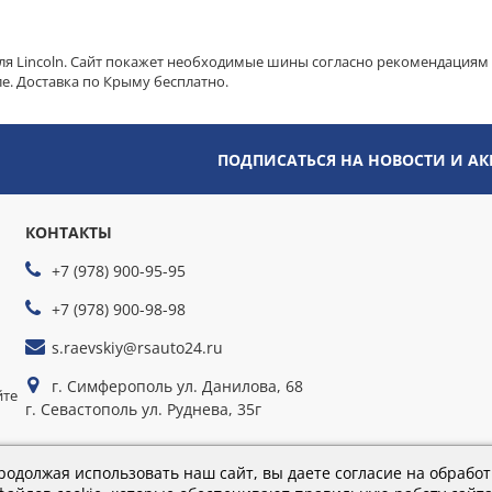
ля Lincoln. Сайт покажет необходимые шины согласно рекомендациям 
е. Доставка по Крыму бесплатно.
ПОДПИСАТЬСЯ НА НОВОСТИ И А
КОНТАКТЫ
+7 (978) 900-95-95
+7 (978) 900-98-98
s.raevskiy@rsauto24.ru
г. Симферополь ул. Данилова, 68
йте
г. Севастополь ул. Руднева, 35г
родолжая использовать наш сайт, вы даете согласие на обработ
Время работы: пн-пт 9:00–18:00; сб 9:00–16:00