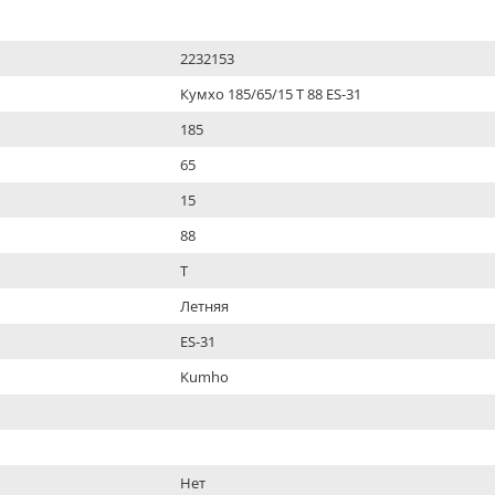
2232153
Кумхо 185/65/15 T 88 ES-31
185
65
15
88
T
Летняя
ES-31
Kumho
Нет