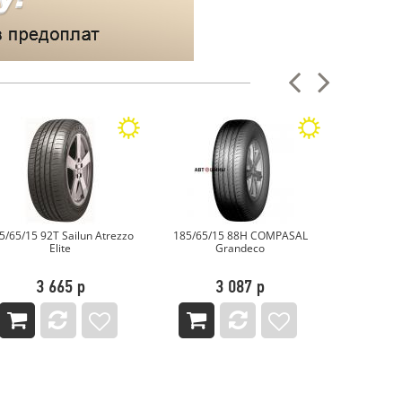
85/65/15 88H COMPASAL
185/65/15 88H ZETA ZTR50
185/65/15
Grandeco
S
3 087 р
3 339 р