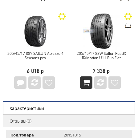
205/45/17 88Y SAILUN Atrezzo 4
205/45/17 88W Sailun RoadX
Seasons pro
RXMotion U11 Run Flat
6 018 р
7 338 р
Характеристики
Отзывы(0)
Код товара
201S1015