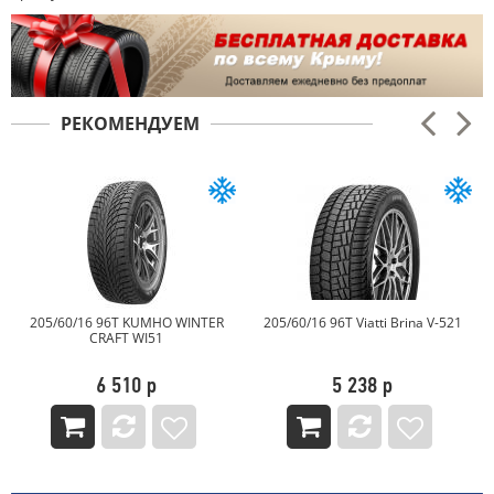
РЕКОМЕНДУЕМ
MHO WINTER
205/60/16 96T Viatti Brina V-521
205/60/16 96T CORDI
51
CROSS-2
р
5 238 р
6 174 р