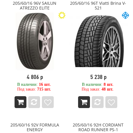
205/60/16 96V SAILUN
205/60/16 96T Viatti Brina V-
280
EVERGREEN
ATREZZO ELITE
521
285
Falken
29,50
FIREMAX
290
Firestone
295
FORCELAND
3,25
Forerunner
3,50
Formula
30
Fortune
30,50
Forward
300
FORZA
305
Fulda
31
Galaxy (Yokohama ATG)
4 806 р
5 238 р
310
General
315
General Tire
В наличии:
16 шт.
В наличии:
8 шт.
Под заказ:
715 шт.
Под заказ:
48 шт.
32
Gislaved
320
GiTi
325
GOODRIDE
33
Goodyear
335
GRENLANDER
340
GRI
205/60/16 92V FORMULA
205/60/16 92H CORDIANT
35
GRIPMAX
ENERGY
ROAD RUNNER PS-1