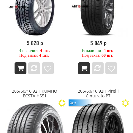
8,00
MRL Tyres
80
Nexen
800
Nitto
850
NORDMAN
9,00
NorTec
90
OPALS
900
Ovation
5 828 р
5 849 р
OZKA Pulmox
В наличии:
4 шт.
В наличии:
4 шт.
PACE
Под заказ:
4 шт.
Под заказ:
60 шт.
Petlas
Pirelli
PIRELLI FORMULA
Powertrac
Primex (Yokohama ATG)
PRINX
205/60/16 92H KUMHO
205/60/16 92H Pirelli
ECSTA HS51
Cinturato P7
RAZI
Хит
Roadcruza
ROADKING
ROADMARCH
Roadstone
ROADX