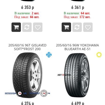
WINDPOWER
6 353 р
6 361 р
XCMG
Yokohama
В наличии:
2 шт.
В наличии:
64 шт.
Под заказ:
66 шт.
Под заказ:
172 шт.
ZETA
Алтайшина
АШК
Белшина
Волтайр-Пром
Кама
205/60/16 96T GISLAVED
205/60/16 96W YOKOHAMA
Нижнекамск
SOFT*FROST 200
BLUEARTH AE-51
Омск
Омскшина
ОШЗ
ОШЗ TYREX CRG
ЦМК Ярославль
Ярославский ШЗ
6 374 р
6 699 р