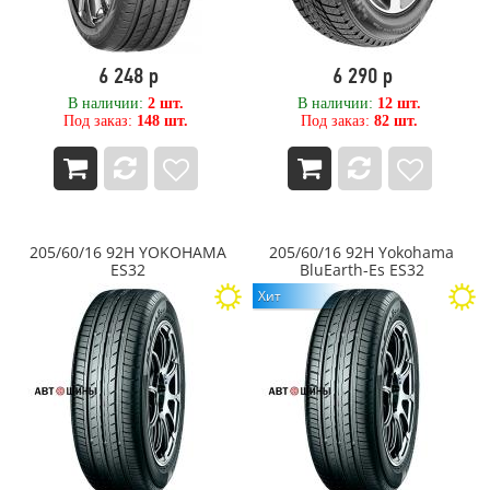
Tornado
Tornado (Advance Holdings)
TORQUE
6 248 р
6 290 р
Total Trust
В наличии:
2 шт.
В наличии:
12 шт.
TOURADOR
Под заказ:
148 шт.
Под заказ:
82 шт.
Toyo
TRACMAX
Trelleborg
Triangle
Tunga
Tyrex
205/60/16 92H YOKOHAMA
205/60/16 92H Yokohama
ES32
BluEarth-Es ES32
TYREX ALL STEEL
Unigrip
Хит
UNISTAR
Viatti
VOLTYRE
VREDESTEIN
WATERFALL
WEST LAKE
WESTLAKE
Windforce