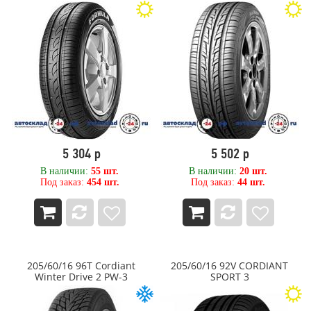
350
GT Radial
355
HABILEAD
360
Hankook
380
Hankook Laufenn
385
HEADWAY
395
Hifly
4
HILO
4,50
IKON
400
Ikon Tyres
405
Ikon Tyres (Nokian Tyres)
420
ILINK
5 304 р
5 502 р
425
IMPERIAL
В наличии:
55 шт.
В наличии:
20 шт.
43
Inroad
Под заказ:
454 шт.
Под заказ:
44 шт.
44
JESSTIRE
440
Kama
445
KAMA PRO ЦМК
460
KAMA ЦМК
480
Kapsen
205/60/16 96T Cordiant
205/60/16 92V CORDIANT
5
KAVIR TIRE
Winter Drive 2 PW-3
SPORT 3
5,50
Kingboss
5,7
Kingnate
50
Kleber