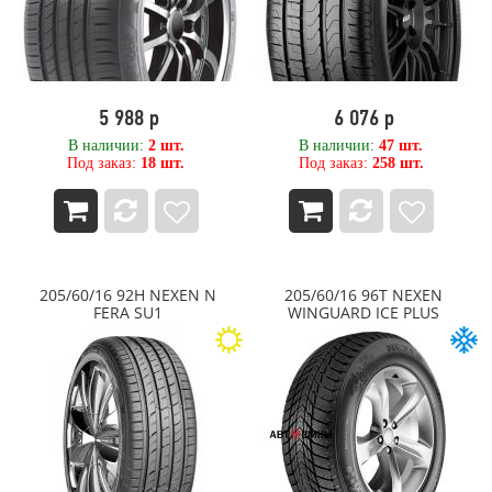
RockBlade
Rosava
ROTALLA
ROYAL BLACK
Sailun
5 988 р
6 076 р
Sailun RoadX
SATOYA
В наличии:
2 шт.
В наличии:
47 шт.
Под заказ:
18 шт.
Под заказ:
258 шт.
Sava
SONIX
SPARE TIRE
STARMAXX
Sunfull
SUPERIA
205/60/16 92H NEXEN N
205/60/16 96T NEXEN
SWT
FERA SU1
WINGUARD ICE PLUS
Techking
Tercelo
Tianli
Tigar
Titan
TopTrust
TORERO
Torero (Matador)