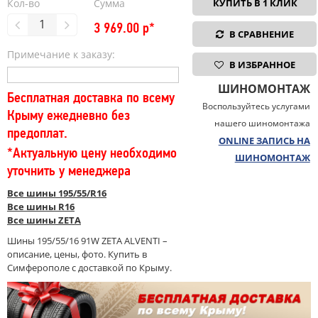
Кол-во
Сумма
КУПИТЬ В 1 КЛИК
3 969.00
р*
В СРАВНЕНИЕ
Примечание к заказу:
В ИЗБРАННОЕ
ШИНОМОНТАЖ
Бесплатная доставка по всему
Воспользуйтесь услугами
Крыму ежедневно без
нашего шиномонтажа
предоплат.
ONLINE ЗАПИСЬ НА
*Актуальную цену необходимо
ШИНОМОНТАЖ
уточнить у менеджера
Все шины 195/55/R16
Все шины R16
Все шины ZETA
Шины 195/55/16 91W ZETA ALVENTI –
описание, цены, фото. Купить в
Симферополе с доставкой по Крыму.