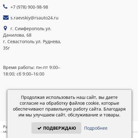
ОПЛАТЕ
+7 (978) 900-98-98
s.raevskiy@rsauto24.ru
г. Симферополь ул.
Данилова, 68
г. Севастополь ул. Руднева,
35г
Время работы: пн-пт 9:00–
18:00; сб 9:00–16:00
Каталог
обновлен:
Продолжая использовать наш сайт, вы даете
28.02.2019
согласие на обработку файлов cookie, которые
15:45
обеспечивают правильную работу сайта. Благодаря
им мы улучшаем сайт, обслуживание и товары.
Разработка: «IT - Консультант» ©
ПОДВЕРЖДАЮ
Подробнее
Интернет-магазин на платформе «Электронный заказ» ©