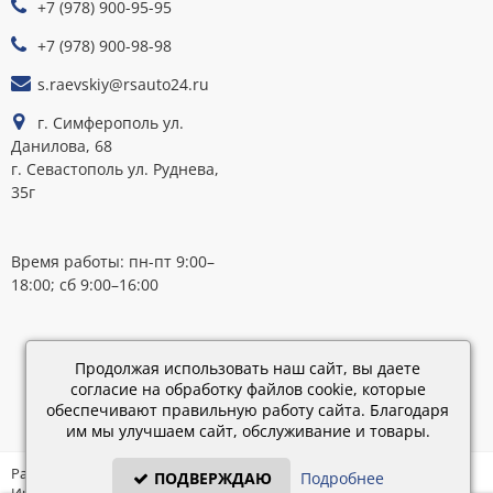
+7 (978) 900-95-95
К
ОПЛАТЕ
+7 (978) 900-98-98
s.raevskiy@rsauto24.ru
г. Симферополь ул.
Данилова, 68
г. Севастополь ул. Руднева,
35г
Время работы: пн-пт 9:00–
18:00; сб 9:00–16:00
Каталог
обновлен:
Продолжая использовать наш сайт, вы даете
28.02.2019
согласие на обработку файлов cookie, которые
15:45
обеспечивают правильную работу сайта. Благодаря
им мы улучшаем сайт, обслуживание и товары.
Разработка: «IT - Консультант» ©
ПОДВЕРЖДАЮ
Подробнее
Интернет-магазин на платформе «Электронный заказ» ©