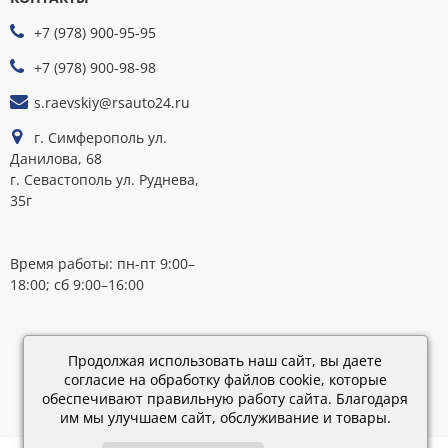
ПРИНИМАЕМ
+7 (978) 900-95-95
К
ОПЛАТЕ
+7 (978) 900-98-98
s.raevskiy@rsauto24.ru
г. Симферополь ул.
Данилова, 68
г. Севастополь ул. Руднева,
35г
Время работы: пн-пт 9:00–
18:00; сб 9:00–16:00
Каталог
обновлен:
Продолжая использовать наш сайт, вы даете
28.02.2019
согласие на обработку файлов cookie, которые
15:45
обеспечивают правильную работу сайта. Благодаря
им мы улучшаем сайт, обслуживание и товары.