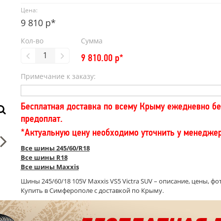
Цена:
9 810 р*
Кол-во
Сумма
9 810.00
р*
Примечание к заказу:
Бесплатная доставка по всему Крыму ежедневно бе
предоплат.
*Актуальную цену необходимо уточнить у менедже
Все шины 245/60/R18
Все шины R18
Все шины Maxxis
Шины 245/60/18 105V Maxxis VS5 Victra SUV – описание, цены, фот
Купить в Симферополе с доставкой по Крыму.