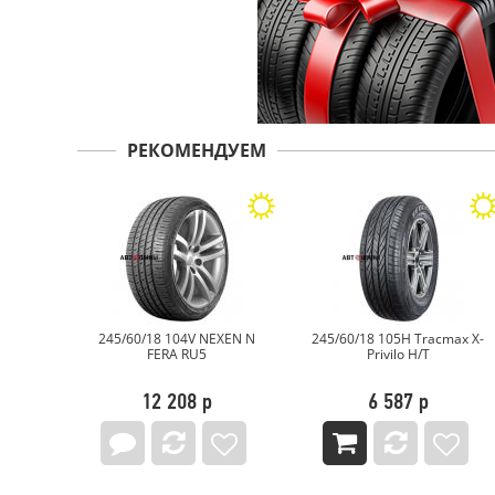
РЕКОМЕНДУЕМ
NEXEN N
245/60/18 105H Tracmax X-
245/60/18 105H NEXEN
Privilo H/T
ROADIAN HTX RH5
р
6 587 р
10 395 р