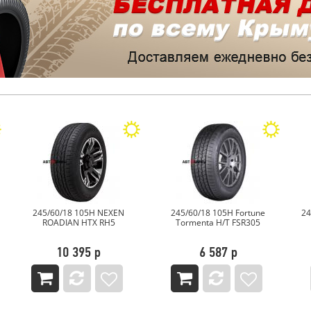
245/60/18 105H Fortune
245/60/18 105V TORQUE TQ-
Tormenta H/T FSR305
HP701
6 587 р
6 683 р