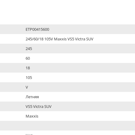
ETP00415600
245/60/18 105V Maxxis VS5 Victra SUV
245
60
18
105
V
Летняя
VS5 Victra SUV
Maxxis