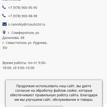
ПРИНИМАЕМ
+7 (978) 900-95-95
К
ОПЛАТЕ
+7 (978) 900-98-98
s.raevskiy@rsauto24.ru
г. Симферополь ул.
Данилова, 68
г. Севастополь ул. Руднева,
35г
Время работы: пн-пт 9:00–
18:00; сб 9:00–16:00
Каталог
обновлен:
Продолжая использовать наш сайт, вы даете
28.02.2019
согласие на обработку файлов cookie, которые
15:45
обеспечивают правильную работу сайта. Благодаря
им мы улучшаем сайт, обслуживание и товары.