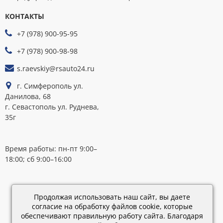
КОНТАКТЫ
МЫ
ПРИНИМАЕМ
+7 (978) 900-95-95
К
ОПЛАТЕ
+7 (978) 900-98-98
s.raevskiy@rsauto24.ru
г. Симферополь ул.
Данилова, 68
г. Севастополь ул. Руднева,
35г
Время работы: пн-пт 9:00–
18:00; сб 9:00–16:00
Каталог
обновлен:
Продолжая использовать наш сайт, вы даете
28.02.2019
согласие на обработку файлов cookie, которые
15:45
обеспечивают правильную работу сайта. Благодаря