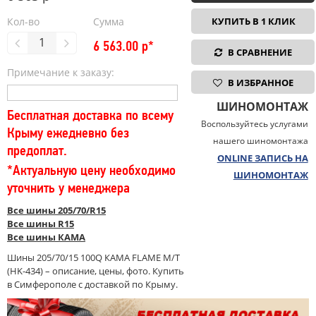
Кол-во
Сумма
КУПИТЬ В 1 КЛИК
6 563.00
р*
В СРАВНЕНИЕ
Примечание к заказу:
В ИЗБРАННОЕ
ШИНОМОНТАЖ
Бесплатная доставка по всему
Воспользуйтесь услугами
Крыму ежедневно без
нашего шиномонтажа
предоплат.
ONLINE ЗАПИСЬ НА
*Актуальную цену необходимо
ШИНОМОНТАЖ
уточнить у менеджера
Все шины 205/70/R15
Все шины R15
Все шины КАМА
Шины 205/70/15 100Q КАМА FLAME M/T
(HK-434) – описание, цены, фото. Купить
в Симферополе с доставкой по Крыму.