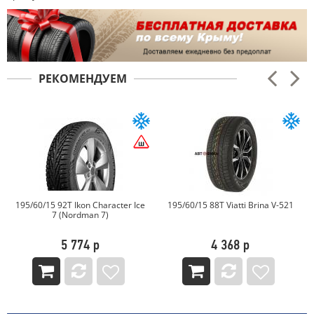
РЕКОМЕНДУЕМ
 Ice
195/60/15 88T Viatti Brina V-521
195/60/15 92T NEXEN
WINGUARD ICE PLUS
4 368 р
5 334 р