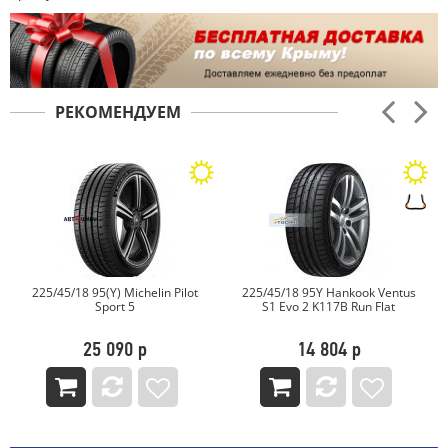
РЕКОМЕНДУЕМ
t
225/45/18 95Y Hankook Ventus
225/45/18 95W Pirelli Formula
S1 Evo 2 K117B Run Flat
Energy
14 804 р
8 541 р