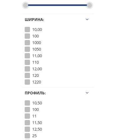
ШИРИНА:
10,00
100
1000
1050
11,00
110
12,00
120
1220
13,00
ПРОФИЛЬ:
130
135
10,50
14,00
100
140
11
145
11,50
15,00
12,50
150
25