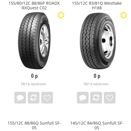
155/80/12C 88/86P ROADX
155/12C 83/81Q Westlake
280
EVERGREEN
RXQuest C02
H188
285
Exmile
29,50
Falken
290
FIREMAX
295
Firestone
3,25
FORCELAND
30
Forerunner
30,50
Formula
300
Fortune
305
Forward
31
FORZA
310
Fulda
0 р
0 р
315
Galaxy (Yokohama ATG)
32
General
Нет в наличии
Нет в наличии
320
General Tire
325
Gislaved
33
GiTi
335
GOODRIDE
340
Goodyear
35
GRENLANDER
155/12C 88/86Q Sunfull SF-
145/12C 84/86Q Sunfull SF-
350
GRI
05
05