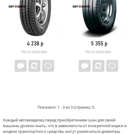
80
Mitas
800
MRL Tyres
850
Nexen
9,00
Nitto
90
NORDMAN
900
NorTec
OPALS
4 238 р
5 355 р
Ovation
Нет в наличии
Нет в наличии
OZKA Pulmox
PACE
Petlas
Pirelli
PIRELLI FORMULA
Powertrac
Primex (Yokohama ATG)
PRINX
RAZI
Показано: 1 - 3 из 3 (страниц 1).
Roadcruza
ROADKING
Каждый автовладелец перед приобретением шин для своей
ROADMARCH
машины должен знать, что в зависимости от конкретной марки и
Roadstone
модели транспортного средства, могут различаться диаметры