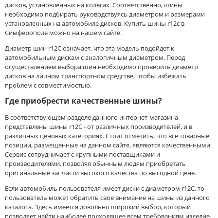
ROADX
дисков, установленных на колесах. Соответственно, шины
RockBlade
необходимо подбирать руководствуясь диаметром и размерами
Rosava
установленных на автомобиле дисков. Купить шины r12c в
Симферополе можно на нашем сайте.
ROTALLA
ROYAL BLACK
Диаметр шин r12C означает, что эта модель подойдет к
Sailun
автомобильным дискам с аналогичным диаметром. Перед
Sailun RoadX
осуществлением выбора шин необходимо проверить диаметр
SATOYA
дисков на личном транспортном средстве, чтобы избежать
Sava
проблем с совместимостью.
SONIX
Где приобрести качественные шины?
SPARE TIRE
STARMAXX
В соответствующем разделе данного интернет-магазина
Sunfull
представлены шины r12C - от различных производителей, и в
SUPERIA
различных ценовых категориях. Стоит отметить, что все товарные
позиции, размещенные на данном сайте, являются качественными.
SWT
Сервис сотрудничает с крупными поставщиками и
Techking
производителями, позволяя обычным людям приобретать
Tercelo
оригинальные запчасти высокого качества по выгодной цене.
Tianli
Tigar
Если автомобиль пользователя имеет диски с диаметром r12C, то
Titan
пользователь может обратить свое внимание на шины из данного
TopTrust
каталога. Здесь имеется довольно широкий выбор, который
позволяет найти наиболее подходящее всем требованиям изделие.
TORERO