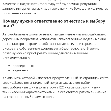
Качество и надежность гарантирует безупречная репутация
Torero (Matador)
данного интернет-магазина, а также наличие большого количества
Tornado
постоянных клиентов.
Tornado (Advance Holdings)
TORQUE
Почему нужно ответственно отнестись к выбору
шин?
Total Trust
TOURADOR
Автомобильные шины отвечают за сцепление и взаимодействие с
Toyo
дорожным покрытием, используя некачественные модели можно
TRACMAX
не только зря потратить собственные деньги, но и серьезно
Trelleborg
рисковать собственным здоровьем и безопасностью. Именно
Triangle
поэтому нужно приобретать шины для своей машины
Tunga
исключительно в:
Tyrex
проверенных
TYREX ALL STEEL
надежных
Unigrip
UNISTAR
Компаниях, которой и является представленный на страницах сайта
сервис. Здесь потенциальный покупатель сможет найти
Viatti
автомобильные шины диаметром r12C и самыми различными
VOLTYRE
техническими характеристиками. Также стоит обратить внимание
VREDESTEIN
на сезонность выбираемых шин.
WATERFALL
WEST LAKE
WESTLAKE