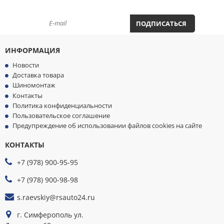
ПОДПИСАТЬСЯ НА НОВОСТИ И АКЦИИ
Windforce
WINDPOWER
ПОДПИСАТЬСЯ
XCMG
Yokohama
ZETA
ИНФОРМАЦИЯ
Алтайшина
Новости
АШК
Доставка товара
Белшина
Шиномонтаж
Волтайр-Пром
Контакты
Кама
Политика конфиденциальности
Нижнекамск
Пользовательское соглашение
Омск
Предупреждение об использовании файлов cookies на сайте
Омскшина
ОШЗ
КОНТАКТЫ
МЫ
ОШЗ TYREX CRG
ПРИНИМАЕМ
+7 (978) 900-95-95
ЦМК Ярославль
К
ОПЛАТЕ
Ярославский ШЗ
+7 (978) 900-98-98
s.raevskiy@rsauto24.ru
г. Симферополь ул.