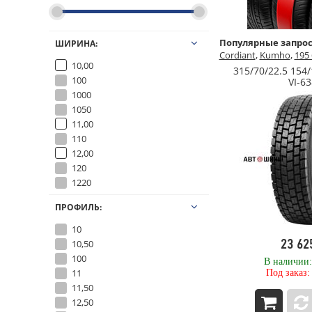
Популярные запрос
ШИРИНА:
Cordiant
,
Kumho
,
195 
10,00
315/70/22.5 154
100
VI-63
1000
1050
11,00
110
12,00
120
1220
13,00
ПРОФИЛЬ:
130
135
10
14,00
23 62
10,50
140
100
В наличии
145
11
Под заказ
15,00
11,50
150
12,50