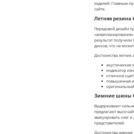
ILINK
750
изделий. Главным п
IMPERIAL
сайте.
780
Inroad
8,00
Летняя резина 
JESSTIRE
80
Kama
800
Передовой дизайн пр
KAMA PRO ЦМК
850
«аквапланирования».
результат получили 
KAMA ЦМК
9,00
дисков, что не может
Kapsen
90
KAVIR TIRE
900
Достоинства летних 
Kingboss
акустические 
Kingnate
индикатор изн
Kleber
отличное сцеп
KPATOS
повышенная и
Kumho
оригинальный
LANDROCK
Зимние шины O
LANDSAIL
Landspider
Выдерживают сильне
Laufenn
предлагают высочайш
LEAO
эвакуировать снег и
LINGLONG
представителей.
LingLong Leao
Достоинства зимних 