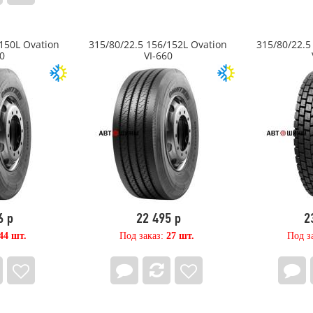
/150L Ovation
315/80/22.5 156/152L Ovation
315/80/22.5
0
VI-660
6 р
22 495 р
2
44 шт.
Под заказ:
27 шт.
Под з