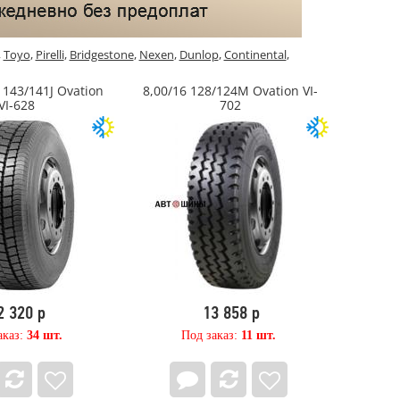
,
Toyo
,
Pirelli
,
Bridgestone
,
Nexen
,
Dunlop
,
Continental
,
 143/141J Ovation
8,00/16 128/124M Ovation VI-
VI-628
702
2 320 р
13 858 р
аказ:
34 шт.
Под заказ:
11 шт.