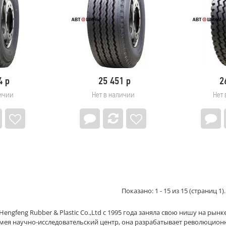
4 р
25 451 р
2
личии
Нет в наличии
Нет 
Показано: 1 - 15 из 15 (страниц 1).
engfeng Rubber & Plastic Co.,Ltd с 1995 года заняла свою нишу на ры
имея научно-исследовательский центр, она разрабатывает революцион