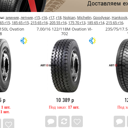
ы:
зимние
,
летние
,
r15
,
r16
,
r17
,
r18
,
Nokian
,
Michelin
,
Goodyear
,
Hankook
65 r15
,
185 65 r15
,
215 65 r16
,
205 55 r16
,
175 70 r13
,
185 65 r14
,
215 65 r16
,
/150L Ovation
7,00/16 122/118M Ovation VI-
235/75/17.5
8
702
5 р
10 389 р
1
:
1 шт.
Под заказ:
17 шт.
Под з
:
1 шт.