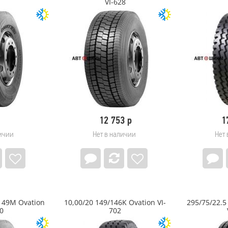
VI-628
12 753 р
1
личии
Нет в наличии
Нет 
/149M Ovation
10,00/20 149/146K Ovation VI-
295/75/22.5
0
702
1) 7*18
195/70/15C 104/102R
Royal Spin 10/335