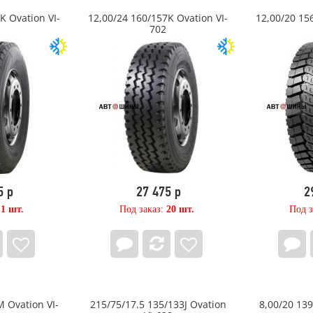
K Ovation VI-
12,00/24 160/157K Ovation VI-
12,00/20 15
702
5 р
27 475 р
2
:
1 шт.
Под заказ:
20 шт.
Под з
M Ovation VI-
215/75/17.5 135/133J Ovation
8,00/20 139