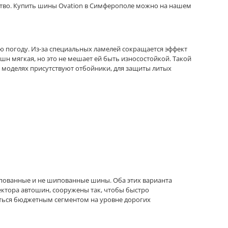
ство. Купить шины Ovation в Симферополе можно на нашем
ю погоду. Из-за специальных ламелей сокращается эффект
н мягкая, но это не мешает ей быть износостойкой. Такой
х моделях присутствуют отбойники, для защиты литых
пованные и не шипованные шины. Оба этих варианта
ектора автошин, сооружены так, чтобы быстро
ваться бюджетным сегментом на уровне дорогих