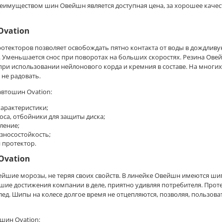
реимуществом шин Овейшн является доступная цена, за хорошее каче
Ovation
отекторов позволяет освобождать пятно контакта от воды в дождливу
 Уменьшается снос при поворотах на больших скоростях. Резина Овейш
при использовании нейлонового корда и кремния в составе. На многи
 не радовать.
автошин Ovation:
характеристики;
оса, отбойники для защиты диска;
ление;
зносостойкость;
 протектор.
vation
йшие морозы, не теряя своих свойств. В линейке Овейшн имеются ши
ие достижения компании в деле, приятно удивляя потребителя. Прот
 лед. Шипы на колесе долгое время не отцепляются, позволяя, пользо
шин Ovation: