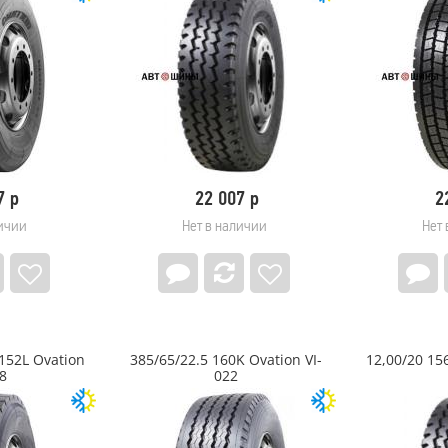
Селена
BELSHINA Бел-333
8.5*20 10*335 ET18
5 156 р
Под заказ:
60 шт.
7 р
22 007 р
2
личии
Нет в наличии
Нет 
9 589 р
т.
Под заказ:
16 
/152L Ovation
385/65/22.5 160K Ovation VI-
12,00/20 15
8
022