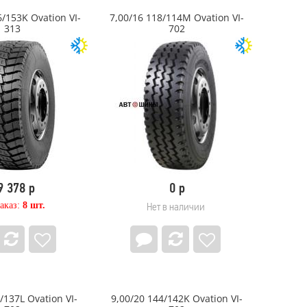
6/153K Ovation VI-
7,00/16 118/114M Ovation VI-
313
702
9 378 р
0 р
аказ:
8 шт.
Нет в наличии
/137L Ovation VI-
9,00/20 144/142K Ovation VI-