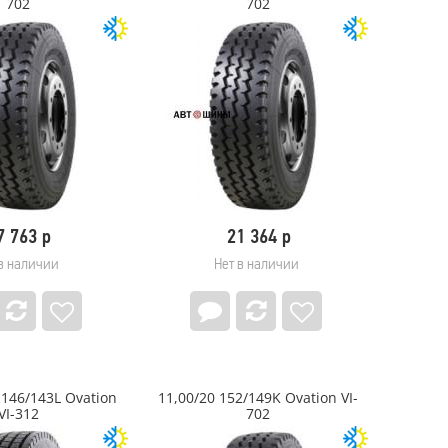
702
702
7 763 р
21 364 р
в наличии
Нет в наличии
 146/143L Ovation
11,00/20 152/149K Ovation VI-
VI-312
702
/281/181
195/65/15 91T Westlake
LS FlowForming R