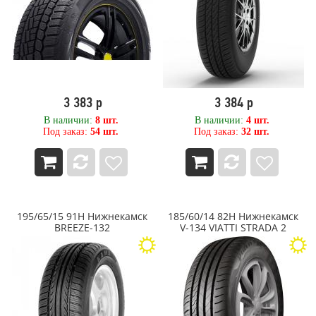
8,00
MRL Tyres
80
Nexen
800
Nitto
850
NORDMAN
9,00
NorTec
90
OPALS
900
Ovation
3 383 р
3 384 р
OZKA Pulmox
В наличии:
8 шт.
В наличии:
4 шт.
PACE
Под заказ:
54 шт.
Под заказ:
32 шт.
Petlas
Pirelli
PIRELLI FORMULA
Powertrac
Primex (Yokohama ATG)
PRINX
195/65/15 91H Нижнекамск
185/60/14 82H Нижнекамск
BREEZE-132
V-134 VIATTI STRADA 2
RAZI
Roadcruza
ROADKING
ROADMARCH
Roadstone
ROADX