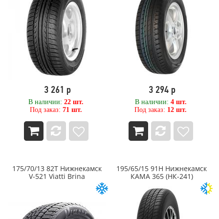
500
KPATOS
520
Kumho
525
LANDROCK
530
LANDSAIL
540
Landspider
550
Laufenn
560
LEAO
580
LINGLONG
3 261 р
3 294 р
6,00
LingLong Leao
60
Marcher
В наличии:
22 шт.
В наличии:
4 шт.
Под заказ:
71 шт.
Под заказ:
12 шт.
600
Marshal
620
Matador
650
Maxam
680
MAXTREK
7,00
Maxxis
70
MEDVED
175/70/13 82T Нижнекамск
195/65/15 91H Нижнекамск
700
METEOR
V-521 Viatti Brina
КАМА 365 (НК-241)
710
Metzeler
75
Michelin
750
MIRAGE
780
Mitas