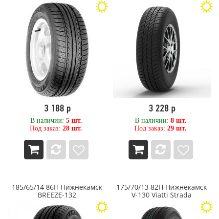
350
GT Radial
355
HABILEAD
360
Hankook
380
Hankook Laufenn
385
HEADWAY
395
Hifly
4
HILO
4,50
IKON
400
Ikon Tyres
405
Ikon Tyres (Nokian Tyres)
420
ILINK
3 188 р
3 228 р
425
IMPERIAL
В наличии:
5 шт.
В наличии:
8 шт.
43
Inroad
Под заказ:
28 шт.
Под заказ:
29 шт.
44
JESSTIRE
440
Kama
445
KAMA PRO ЦМК
460
KAMA ЦМК
480
Kapsen
185/65/14 86H Нижнекамск
175/70/13 82H Нижнекамск
5
KAVIR TIRE
BREEZE-132
V-130 Viatti Strada
5,50
Kingboss
5,7
Kingnate
50
Kleber