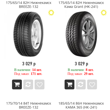
175/65/14 82H Нижнекамск
175/65/14 82H Нижнекамск
280
EVERGREEN
BREEZE-132
Кама Grant (HK-241)
285
Falken
29,50
FIREMAX
290
Firestone
295
FORCELAND
3,25
Forerunner
3,50
Formula
30
Fortune
30,50
Forward
300
FORZA
305
Fulda
31
Galaxy (Yokohama ATG)
3 029 р
3 029 р
310
General
315
General Tire
В наличии:
14 шт.
В наличии:
8 шт.
Под заказ:
171 шт.
Под заказ:
29 шт.
32
Gislaved
320
GiTi
325
GOODRIDE
33
Goodyear
335
GRENLANDER
340
GRI
175/70/14 84T Нижнекамск
185/65/14 86H Нижнекамск
35
GRIPMAX
BREEZE-132
КАМА 365 (НК-241)