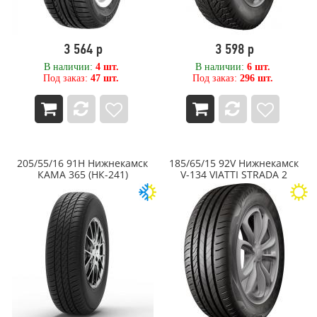
Tornado
Tornado (Advance Holdings)
TORQUE
3 564 р
3 598 р
Total Trust
В наличии:
4 шт.
В наличии:
6 шт.
TOURADOR
Под заказ:
47 шт.
Под заказ:
296 шт.
Toyo
TRACMAX
Trelleborg
Triangle
Tunga
Tyrex
205/55/16 91H Нижнекамск
185/65/15 92V Нижнекамск
КАМА 365 (НК-241)
V-134 VIATTI STRADA 2
TYREX ALL STEEL
Unigrip
UNISTAR
Viatti
VOLTYRE
VREDESTEIN
WATERFALL
WEST LAKE
WESTLAKE
Windforce