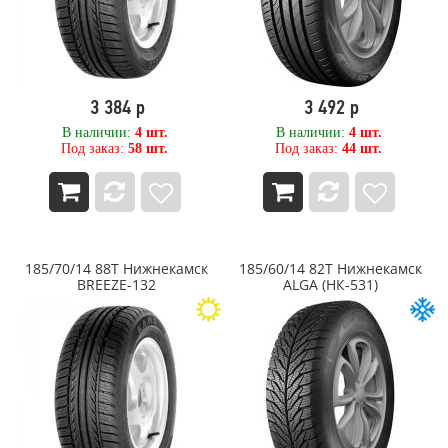
RockBlade
Rosava
ROTALLA
ROYAL BLACK
Sailun
3 384 р
3 492 р
Sailun RoadX
SATOYA
В наличии:
4 шт.
В наличии:
4 шт.
Под заказ:
58 шт.
Под заказ:
44 шт.
Sava
SONIX
SPARE TIRE
STARMAXX
Sunfull
SUPERIA
185/70/14 88T Нижнекамск
185/60/14 82T Нижнекамск
SWT
BREEZE-132
ALGA (НК-531)
Techking
Tercelo
Tianli
Tigar
Titan
TopTrust
TORERO
Torero (Matador)