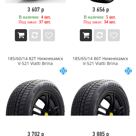
WINDPOWER
3 607 р
3 656 р
XCMG
Yokohama
В наличии:
4 шт.
В наличии:
5 шт.
Под заказ:
37 шт.
Под заказ:
34 шт.
ZETA
Алтайшина
АШК
Белшина
Волтайр-Пром
Кама
185/60/14 82T Нижнекамск
185/65/14 86T Нижнекамск
Нижнекамск
V-521 Viatti Brina
V-521 Viatti Brina
Омск
Омскшина
ОШЗ
ОШЗ TYREX CRG
ЦМК Ярославль
Ярославский ШЗ
3 702 р
3 885 р