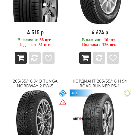
ROADX
RockBlade
Rosava
ROTALLA
ROYAL BLACK
4 515 р
4 624 р
Sailun
Sailun RoadX
В наличии:
36 шт.
В наличии:
16 шт.
Под заказ:
51 шт.
Под заказ:
126 шт.
SATOYA
Sava
SONIX
SPARE TIRE
STARMAXX
Sunfull
205/55/16 94Q TUNGA
КОРДИАНТ 205/55/16 H 94
SUPERIA
NORDWAY 2 PW-5
ROAD RUNNER PS-1
SWT
Хит
Techking
Tercelo
Tianli
Tigar
Titan
TopTrust
TORERO