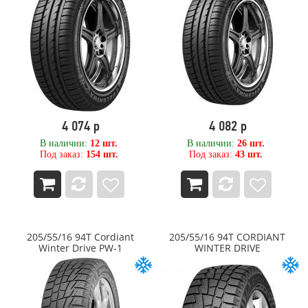
520
Kleber
525
KPATOS
530
Kumho
540
LANDROCK
550
LANDSAIL
560
Landspider
580
Laufenn
6,00
LEAO
4 074 р
4 082 р
60
LINGLONG
600
LingLong Leao
В наличии:
12 шт.
В наличии:
26 шт.
Под заказ:
154 шт.
Под заказ:
43 шт.
620
Marcher
650
Marshal
680
Matador
7,00
Maxam
70
MAXTREK
700
Maxxis
205/55/16 94T Cordiant
205/55/16 94T CORDIANT
710
MEDVED
Winter Drive PW-1
WINTER DRIVE
75
METEOR
750
Metzeler
780
Michelin
8,00
MIRAGE