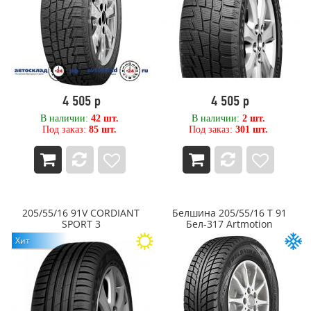
80
Mitas
800
MRL Tyres
850
Nexen
9,00
Nitto
90
NORDMAN
900
NorTec
OPALS
4 505 р
4 505 р
Ovation
В наличии:
42 шт.
В наличии:
2 шт.
OZKA Pulmox
Под заказ:
85 шт.
Под заказ:
301 шт.
PACE
Petlas
Pirelli
PIRELLI FORMULA
Powertrac
Primex (Yokohama ATG)
205/55/16 91V CORDIANT
Белшина 205/55/16 T 91
SPORT 3
Бел-317 Artmotion
PRINX
Хит
RAZI
Roadcruza
ROADKING
ROADMARCH
Roadstone