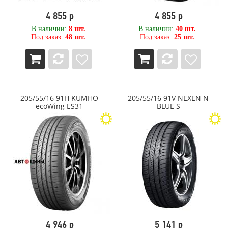
Windforce
4 855 р
4 855 р
WINDPOWER
XCMG
В наличии:
8 шт.
В наличии:
40 шт.
Под заказ:
48 шт.
Под заказ:
25 шт.
Yokohama
ZETA
Алтайшина
АШК
Белшина
Волтайр-Пром
205/55/16 91H KUMHO
205/55/16 91V NEXEN N
Кама
ecoWing ES31
BLUE S
Нижнекамск
Омск
Омскшина
ОШЗ
ОШЗ TYREX CRG
ЦМК Ярославль
Ярославский ШЗ
4 946 р
5 141 р