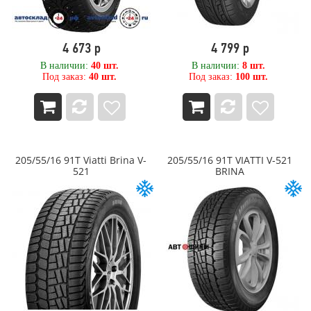
Torero (Matador)
Tornado
Tornado (Advance Holdings)
4 673 р
4 799 р
TORQUE
В наличии:
40 шт.
В наличии:
8 шт.
Total Trust
Под заказ:
40 шт.
Под заказ:
100 шт.
TOURADOR
Toyo
TRACMAX
Trelleborg
Triangle
Tunga
205/55/16 91T Viatti Brina V-
205/55/16 91T VIATTI V-521
521
BRINA
Tyrex
TYREX ALL STEEL
Unigrip
UNISTAR
Viatti
VOLTYRE
VREDESTEIN
WATERFALL
WEST LAKE
WESTLAKE