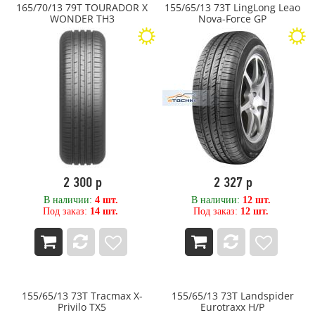
165/70/13 79T TOURADOR X
155/65/13 73T LingLong Leao
280
EVERGREEN
WONDER TH3
Nova-Force GP
285
Exmile
29,50
Falken
290
FIREMAX
295
Firestone
3,25
FORCELAND
30
Forerunner
30,50
Formula
300
Fortune
305
Forward
31
FORZA
310
Fulda
2 300 р
2 327 р
315
Galaxy (Yokohama ATG)
32
General
В наличии:
4 шт.
В наличии:
12 шт.
Под заказ:
14 шт.
Под заказ:
12 шт.
320
General Tire
325
Gislaved
33
GiTi
335
GOODRIDE
340
Goodyear
35
GRENLANDER
155/65/13 73T Tracmax X-
155/65/13 73T Landspider
350
GRI
Privilo TX5
Eurotraxx H/P