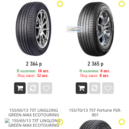
355
GRIPMAX
360
GT Radial
380
HABILEAD
385
Hankook
395
Hankook Laufenn
4
HEADWAY
4,50
Hifly
400
HILO
405
IKON
420
Ikon Tyres
425
Ikon Tyres (Nokian Tyres)
2 364 р
2 365 р
43
ILINK
В наличии:
10 шт.
В наличии:
8 шт.
44
IMPERIAL
Под заказ:
32 шт.
Под заказ:
8 шт.
440
Inroad
445
JESSTIRE
460
Kama
480
KAMA PRO ЦМК
5
KAMA ЦМК
155/65/13 73T LINGLONG
155/70/13 75T Fortune FSR-
5,50
Kapsen
GREEN-MAX ECOTOURING
801
5,7
KAVIR TIRE
50
Kingboss
500
Kingnate