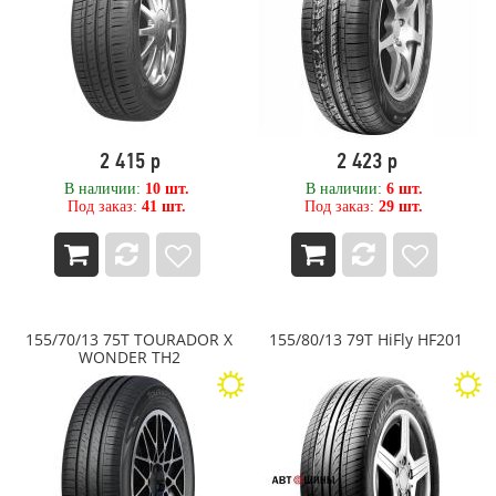
80
Mitas
800
MRL Tyres
850
Nexen
9,00
Nitto
90
NORDMAN
900
NorTec
OPALS
2 415 р
2 423 р
Ovation
В наличии:
10 шт.
В наличии:
6 шт.
OZKA Pulmox
Под заказ:
41 шт.
Под заказ:
29 шт.
PACE
Petlas
Pirelli
PIRELLI FORMULA
Powertrac
Primex (Yokohama ATG)
155/70/13 75T TOURADOR X
155/80/13 79T HiFly HF201
WONDER TH2
PRINX
RAZI
Roadcruza
ROADKING
ROADMARCH
Roadstone