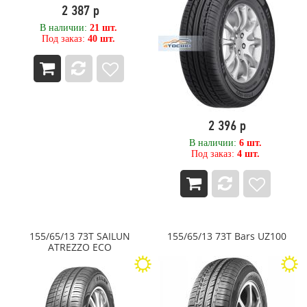
2 387 р
520
Kleber
525
KPATOS
В наличии:
21 шт.
Под заказ:
40 шт.
530
Kumho
540
LANDROCK
550
LANDSAIL
560
Landspider
580
Laufenn
6,00
LEAO
2 396 р
60
LINGLONG
600
LingLong Leao
В наличии:
6 шт.
Под заказ:
4 шт.
620
Marcher
650
Marshal
680
Matador
7,00
Maxam
70
MAXTREK
700
Maxxis
155/65/13 73T SAILUN
155/65/13 73T Bars UZ100
710
MEDVED
ATREZZO ECO
75
METEOR
750
Metzeler
780
Michelin
8,00
MIRAGE