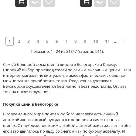
1
2
3
4
5
6
7
8
9
10
11
....
Показано: 1 - 24 из 21847 (страниц 911).
Самый большой склад шин и дисков в Белогорске и Крыму.
Широкий выбор производителей по самым выгодным ценам. Наш
интернет-магазин не виртуален, а имеет фактический склад, где
можно так же приобретать товар. Ежедневная доставка в
Белогорске осуществляется бесплатно и без предоплаты. Оплата
товара после получения.
Покупка шин в Белогорске
В современном мире почти у любого человека есть личный
автомобиль, и каждый нуждается в хороших и качественных
шинах. С приближением зимы любой автомобилист желает, чтобы
его авто двигалось по льду со снегом как по сухому асфальту. И