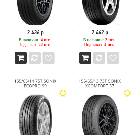
ROADX
RockBlade
Rosava
ROTALLA
ROYAL BLACK
2 436 р
2 462 р
Sailun
Sailun RoadX
В наличии:
4 шт.
В наличии:
2 шт.
Под заказ:
22 шт.
Под заказ:
4 шт.
SATOYA
Sava
SONIX
SPARE TIRE
STARMAXX
Sunfull
155/65/14 75T SONIX
155/65/13 73T SONIX
SUPERIA
ECOPRO 99
XCOMFORT S7
SWT
Techking
Tercelo
Tianli
Tigar
Titan
TopTrust
TORERO