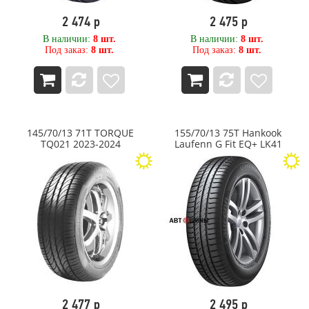
Windforce
2 474 р
2 475 р
WINDPOWER
XCMG
В наличии:
8 шт.
В наличии:
8 шт.
Под заказ:
8 шт.
Под заказ:
8 шт.
Yokohama
ZETA
Алтайшина
АШК
Белшина
Волтайр-Пром
145/70/13 71T TORQUE
155/70/13 75T Hankook
Кама
TQ021 2023-2024
Laufenn G Fit EQ+ LK41
Нижнекамск
Омск
Омскшина
ОШЗ
ОШЗ TYREX CRG
ЦМК Ярославль
Ярославский ШЗ
2 477 р
2 495 р