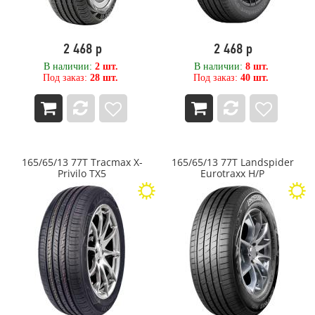
Torero (Matador)
Tornado
Tornado (Advance Holdings)
2 468 р
2 468 р
TORQUE
В наличии:
2 шт.
В наличии:
8 шт.
Total Trust
Под заказ:
28 шт.
Под заказ:
40 шт.
TOURADOR
Toyo
TRACMAX
Trelleborg
Triangle
Tunga
165/65/13 77T Tracmax X-
165/65/13 77T Landspider
Privilo TX5
Eurotraxx H/P
Tyrex
TYREX ALL STEEL
Unigrip
UNISTAR
Viatti
VOLTYRE
VREDESTEIN
WATERFALL
WEST LAKE
WESTLAKE